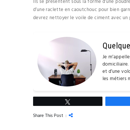
Ils se présentent sous la forme d’une poudr
d’une raclette en caoutchouc pour bien garni
devrez nettoyer le voile de ciment avec un p
Quelque
Je m’appell
domiciliaire.
et d’une volo
les métiers 
Tweetez
Share This Post :