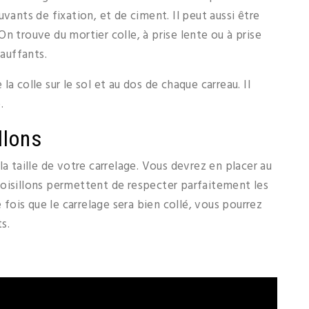
vants de fixation, et de ciment. Il peut aussi être
n trouve du mortier colle, à prise lente ou à prise
hauffants.
a colle sur le sol et au dos de chaque carreau. Il
.
llons
la taille de votre carrelage. Vous devrez en placer au
roisillons permettent de respecter parfaitement les
ois que le carrelage sera bien collé, vous pourrez
ts.