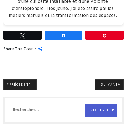
d’une curiosité insatiable et d’une volonté
d’entreprendre. Très jeune, j’ai été attiré par les
métiers manuels et la transformation des espaces.
Tweetez
Partagez
Épingle
Share This Post :
Navigation
ARTICLE
ARTI
PRÉCÉDENT
SUIVANT
PRÉCÉDENT:
SUIV
de
l’article
Rechercher :