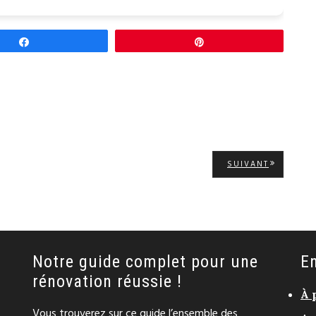
Partagez
Épingle
ARTICLE
SUIVANT
SUIVANT:
Notre guide complet pour une
En
rénovation réussie !
À 
Vous trouverez sur ce guide l’ensemble des