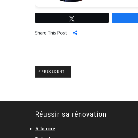
Tweetez
Share This Post :
Navigation
ARTICLE
PRÉCÉDENT
PRÉCÉDENT:
de
l’article
Réussir sa rénovation
A la une