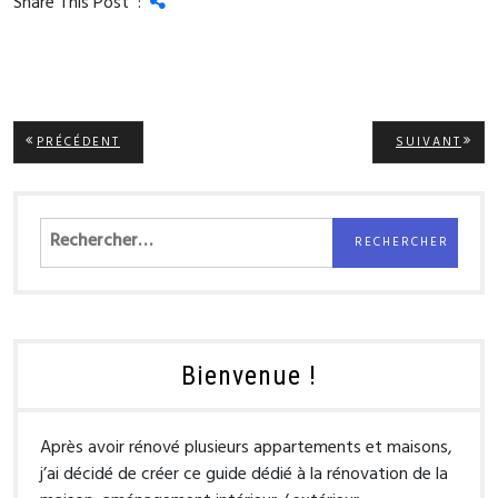
Share This Post :
Navigation
ARTICLE
ARTI
PRÉCÉDENT
SUIVANT
PRÉCÉDENT:
SUIV
de
l’article
Rechercher :
Bienvenue !
Après avoir rénové plusieurs appartements et maisons,
j’ai décidé de créer ce guide dédié à la rénovation de la