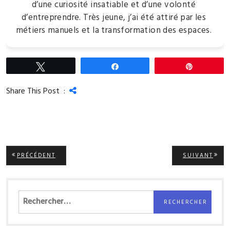
d’une curiosité insatiable et d’une volonté
d’entreprendre. Très jeune, j’ai été attiré par les
métiers manuels et la transformation des espaces.
Tweetez
Partagez
Épingle
Share This Post :
Navigation
ARTICLE
ARTI
PRÉCÉDENT
SUIVANT
PRÉCÉDENT:
SUIV
de
l’article
Rechercher :