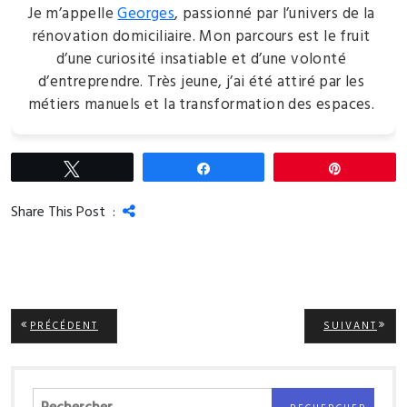
Je m’appelle
Georges
, passionné par l’univers de la
rénovation domiciliaire. Mon parcours est le fruit
d’une curiosité insatiable et d’une volonté
d’entreprendre. Très jeune, j’ai été attiré par les
métiers manuels et la transformation des espaces.
Tweetez
Partagez
Épingle
Share This Post :
Navigation
ARTICLE
ARTI
PRÉCÉDENT
SUIVANT
PRÉCÉDENT:
SUIV
de
l’article
Rechercher :