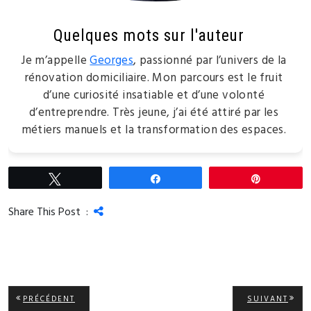
Quelques mots sur l'auteur
Je m’appelle
Georges
, passionné par l’univers de la
rénovation domiciliaire. Mon parcours est le fruit
d’une curiosité insatiable et d’une volonté
d’entreprendre. Très jeune, j’ai été attiré par les
métiers manuels et la transformation des espaces.
Tweetez
Partagez
Épingle
Share This Post :
Navigation
ARTICLE
ARTI
PRÉCÉDENT
SUIVANT
PRÉCÉDENT:
SUIV